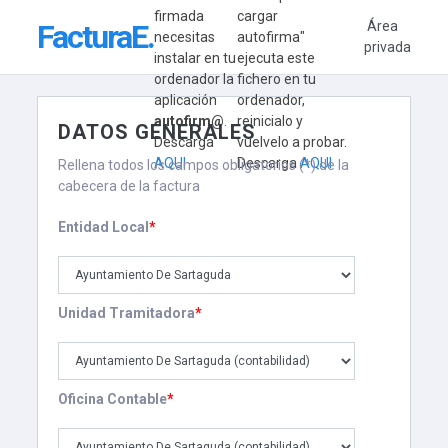
firmada
cargar
FacturaE
.
Área
necesitas
autofirma"
privada
instalar en tu
ejecuta este
ordenador la
fichero en tu
aplicación
ordenador,
autofirm@
.
reinicialo y
DATOS GENERALES
Descarga
vuelvelo a probar.
AQUI
Descarga
AQUI
Rellena todos los campos obligatorios (*) de la
cabecera de la factura
Entidad Local
*
Unidad Tramitadora
*
Oficina Contable
*